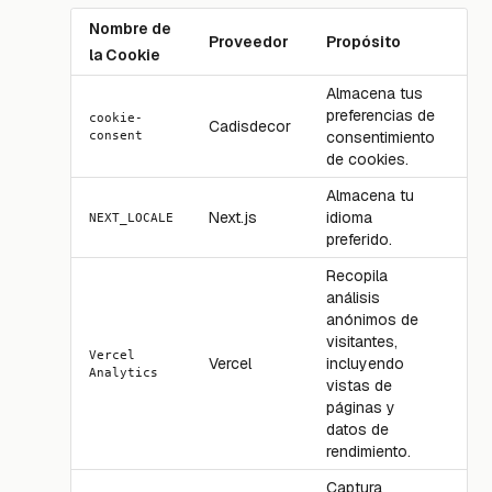
Nombre de
Proveedor
Propósito
Ca
la Cookie
Almacena tus
preferencias de
cookie-
Cadisdecor
1 
consent
consentimiento
de cookies.
Almacena tu
Next.js
idioma
1 
NEXT_LOCALE
preferido.
Recopila
análisis
anónimos de
visitantes,
Vercel
Vercel
incluyendo
Se
Analytics
vistas de
páginas y
datos de
rendimiento.
Captura